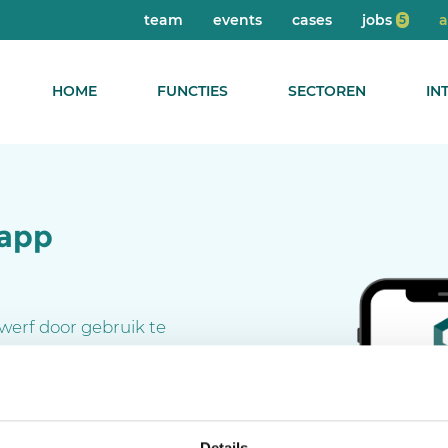
team
events
cases
jobs
5
HOME
FUNCTIES
SECTOREN
IN
 app
 werf door gebruik te
eg je planning,
rialen of laat werkbonnen
ad hem nu in de App
Details