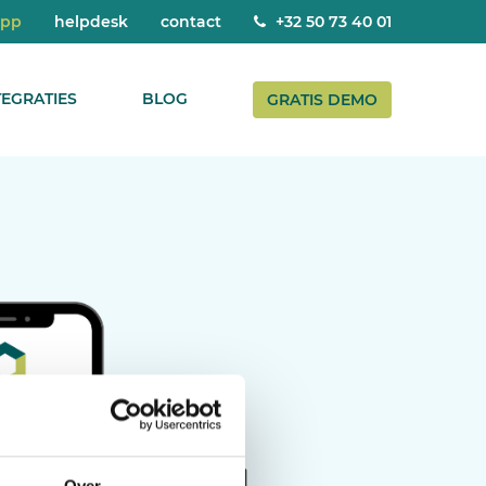
app
helpdesk
contact
+32 50 73 40 01
TEGRATIES
BLOG
GRATIS DEMO
Over