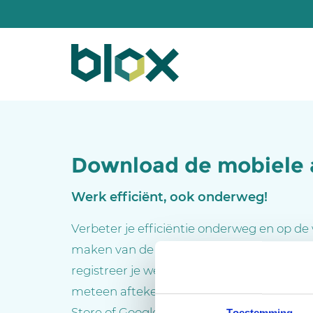
Download de mobiele
Werk efficiënt, ook onderweg!
Verbeter je efficiëntie onderweg en op de
maken van de mobiele BLOX app. Raadple
registreer je werkuren en gebruikte mate
meteen aftekenen én afrekenen. Downlo
Store of Google Play Store.
Toestemming