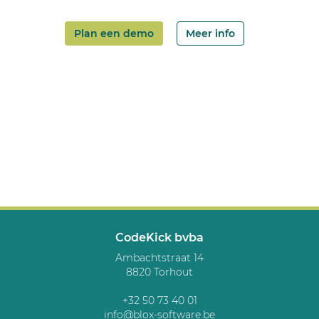
Plan een demo
Meer info
CodeKick bvba
Ambachtstraat 14
8820 Torhout
+32 50 73 40 01
info@blox-software.be